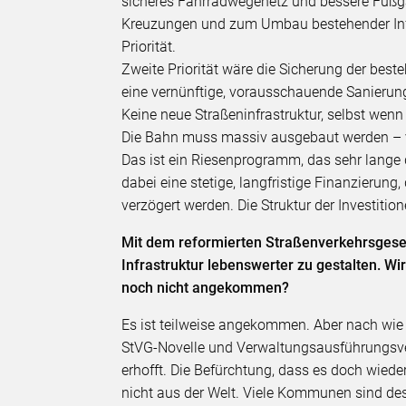
sicheres Fahrradwegenetz und bessere Fuß
Kreuzungen und zum Umbau bestehender Infr
Priorität.
Zweite Priorität wäre die Sicherung der best
eine vernünftige, vorausschauende Sanierun
Keine neue Straßeninfrastruktur, selbst wen
Die Bahn muss massiv ausgebaut werden – v
Das ist ein Riesenprogramm, das sehr lange d
dabei eine stetige, langfristige Finanzierun
verzögert werden. Die Struktur der Investiti
Mit dem reformierten Straßenverkehrsgese
Infrastruktur lebenswerter zu gestalten. W
noch nicht angekommen?
Es ist teilweise angekommen. Aber nach wie
StVG-Novelle und Verwaltungsausführungsvero
erhofft. Die Befürchtung, dass es doch wiede
nicht aus der Welt. Viele Kommunen sind de