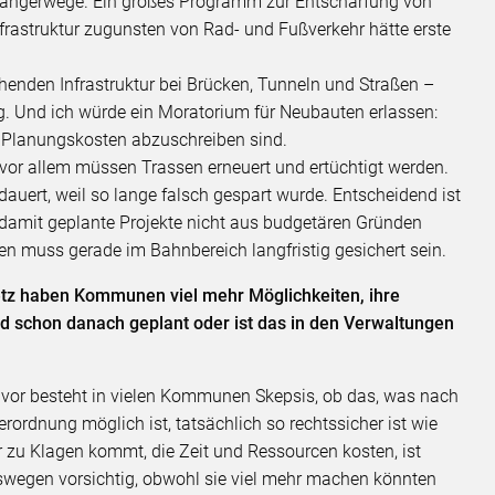
gängerwege. Ein großes Programm zur Entschärfung von
astruktur zugunsten von Rad- und Fußverkehr hätte erste
ehenden Infrastruktur bei Brücken, Tunneln und Straßen –
g. Und ich würde ein Moratorium für Neubauten erlassen:
n Planungskosten abzuschreiben sind.
or allem müssen Trassen erneuert und ertüchtigt werden.
auert, weil so lange falsch gespart wurde. Entscheidend ist
g, damit geplante Projekte nicht aus budgetären Gründen
onen muss gerade im Bahnbereich langfristig gesichert sein.
tz haben Kommunen viel mehr Möglichkeiten, ihre
ird schon danach geplant oder ist das in den Verwaltungen
 vor besteht in vielen Kommunen Skepsis, ob das, was nach
rdnung möglich ist, tatsächlich so rechtssicher ist wie
r zu Klagen kommt, die Zeit und Ressourcen kosten, ist
swegen vorsichtig, obwohl sie viel mehr machen könnten