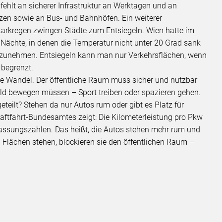
s fehlt an sicherer Infrastruktur an Werktagen und an
tzen sowie an Bus- und Bahnhöfen. Ein weiterer
tarkregen zwingen Städte zum Entsiegeln. Wien hatte im
 Nächte, in denen die Temperatur nicht unter 20 Grad sank
iv zunehmen. Entsiegeln kann man nur Verkehrsflächen, wenn
 begrenzt.
he Wandel. Der öffentliche Raum muss sicher und nutzbar
eld bewegen müssen – Sport treiben oder spazieren gehen.
fgeteilt? Stehen da nur Autos rum oder gibt es Platz für
Kraftfahrt-Bundesamtes zeigt: Die Kilometerleistung pro Pkw
Zulassungszahlen. Das heißt, die Autos stehen mehr rum und
n Flächen stehen, blockieren sie den öffentlichen Raum –