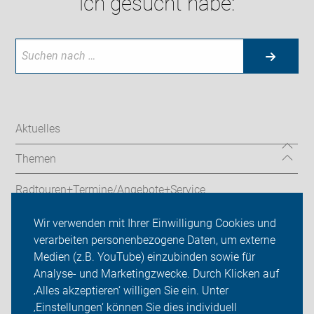
ich gesucht habe:
Aktuelles
Themen
Radtouren+Termine/Angebote+Service
ADFC Mettmann
Wir verwenden mit Ihrer Einwilligung Cookies und
verarbeiten personenbezogene Daten, um externe
Sei dabei
Medien (z.B. YouTube) einzubinden sowie für
Analyse- und Marketingzwecke. Durch Klicken auf
Presse
‚Alles akzeptieren‘ willigen Sie ein. Unter
‚Einstellungen‘ können Sie dies individuell